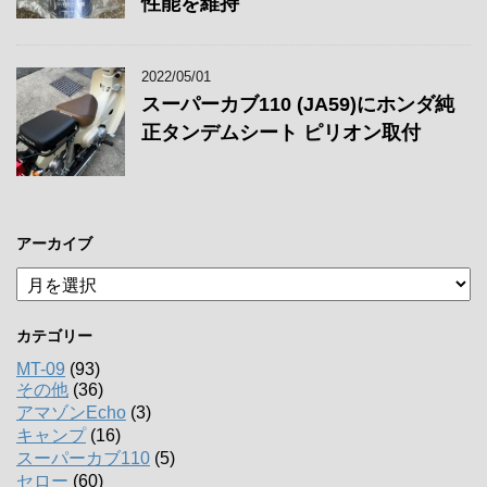
性能を維持
2022/05/01
スーパーカブ110 (JA59)にホンダ純
正タンデムシート ピリオン取付
アーカイブ
ア
ー
カ
カテゴリー
イ
ブ
MT-09
(93)
その他
(36)
アマゾンEcho
(3)
キャンプ
(16)
スーパーカブ110
(5)
セロー
(60)