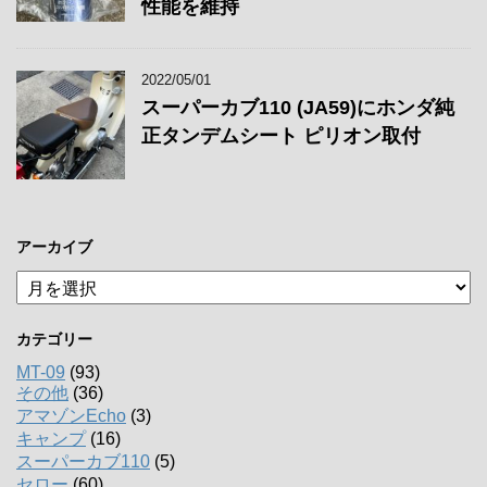
性能を維持
2022/05/01
スーパーカブ110 (JA59)にホンダ純
正タンデムシート ピリオン取付
アーカイブ
ア
ー
カ
カテゴリー
イ
ブ
MT-09
(93)
その他
(36)
アマゾンEcho
(3)
キャンプ
(16)
スーパーカブ110
(5)
セロー
(60)