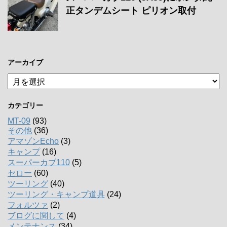
正タンデムシート ピリオン取付
アーカイブ
ア
ー
カ
カテゴリー
イ
ブ
MT-09
(93)
その他
(36)
アマゾンEcho
(3)
キャンプ
(16)
スーパーカブ110
(5)
セロー
(60)
ツーリング
(40)
ツーリング・キャンプ道具
(24)
フォルツァ
(2)
ブログに関して
(4)
メンテナンス
(34)