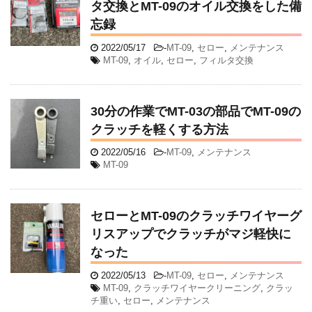
タ交換とMT-09のオイル交換をした備
忘録
2022/05/17
-
MT-09
,
セロー
,
メンテナンス
MT-09
,
オイル
,
セロー
,
フィルタ交換
30分の作業でMT-03の部品でMT-09の
クラッチを軽くする方法
2022/05/16
-
MT-09
,
メンテナンス
MT-09
セローとMT-09のクラッチワイヤーグ
リスアップでクラッチがマジ軽快に
なった
2022/05/13
-
MT-09
,
セロー
,
メンテナンス
MT-09
,
クラッチワイヤークリーニング
,
クラッ
チ重い
,
セロー
,
メンテナンス