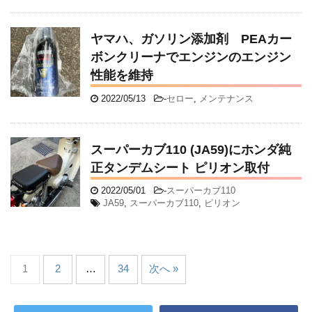
ヤマハ、ガソリン添加剤 PEAカー
ボンクリーナでエンジンのエンジン
性能を維持
2022/05/13
-
セロー
,
メンテナンス
スーパーカブ110 (JA59)にホンダ純
正タンデムシート ピリオン取付
2022/05/01
-
スーパーカブ110
JA59
,
スーパーカブ110
,
ピリオン
1
2
…
34
次へ »