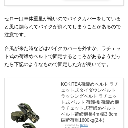
セローは車体重量が軽いのでバイクカバーをしている
と風に煽られてバイクが倒れてしまうことがあるので
注意です。
台風が来た時などはバイクカバーを外すか、ラチェッ
ト式の荷締めベルトで固定するところがあるようだっ
たら下記のようなもので固定した方が良いです。
KOKITEA荷締めベルト ラチ
ェット式タイダウンベルト
ラッシングベルト ラチェッ
ト式 ベルト 荷締機 荷締め機
ラチェット式荷締めベルト
ベルト荷締機長4m 幅3.8cm
破断荷重1600kg(2本)
created by
Rinker