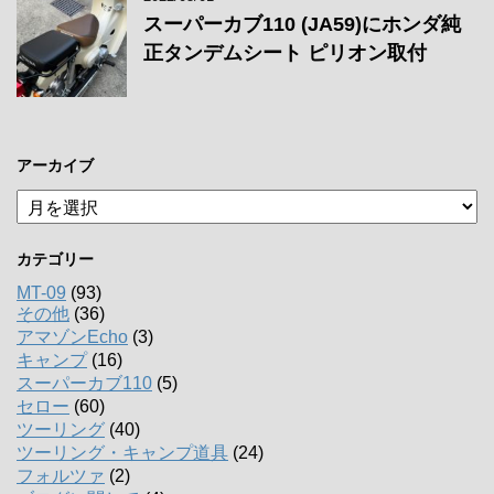
スーパーカブ110 (JA59)にホンダ純
正タンデムシート ピリオン取付
アーカイブ
ア
ー
カ
カテゴリー
イ
ブ
MT-09
(93)
その他
(36)
アマゾンEcho
(3)
キャンプ
(16)
スーパーカブ110
(5)
セロー
(60)
ツーリング
(40)
ツーリング・キャンプ道具
(24)
フォルツァ
(2)