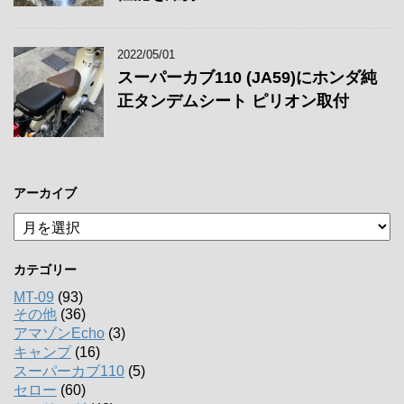
2022/05/01
スーパーカブ110 (JA59)にホンダ純
正タンデムシート ピリオン取付
アーカイブ
ア
ー
カ
カテゴリー
イ
ブ
MT-09
(93)
その他
(36)
アマゾンEcho
(3)
キャンプ
(16)
スーパーカブ110
(5)
セロー
(60)