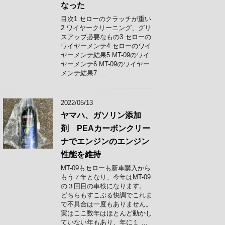
なった
目次1 セローのクラッチが重い
2 ワイヤークリーニング、グリ
スアップ必要なもの3 セローの
ワイヤーメンテ4 セローのワイ
ヤーメンテ結果5 MT-09のワイ
ヤーメンテ6 MT-09のワイヤー
メンテ結果7 …
2022/05/13
ヤマハ、ガソリン添加
剤 PEAカーボンクリー
ナでエンジンのエンジン
性能を維持
MT-09もセローも新車購入から
もう７年となり、今年はMT-09
の３回目の車検になります。
どちらもすこぶる快調でこれま
で不具合は一度もありません。
実はここ数年はほとんど動かし
ていない年もあり、年に１ …