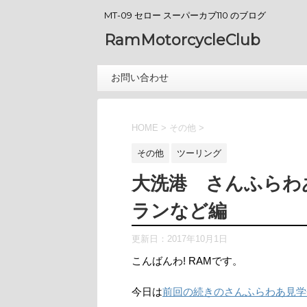
MT-09 セロー スーパーカブ110 のブログ
RamMotorcycleClub
お問い合わせ
HOME
>
その他
>
その他
ツーリング
大洗港 さんふらわ
ランなど編
更新日：
2017年10月1日
こんばんわ! RAMです。
今日は
前回の続きのさんふらわあ見学