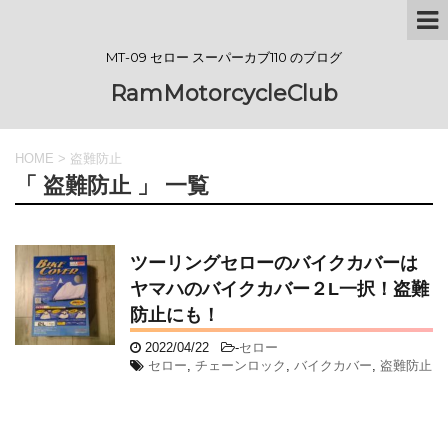
MT-09 セロー スーパーカブ110 のブログ
RamMotorcycleClub
HOME
>
盗難防止
「 盗難防止 」 一覧
ツーリングセローのバイクカバーは
ヤマハのバイクカバー２L一択！盗難
防止にも！
2022/04/22
-
セロー
セロー
,
チェーンロック
,
バイクカバー
,
盗難防止